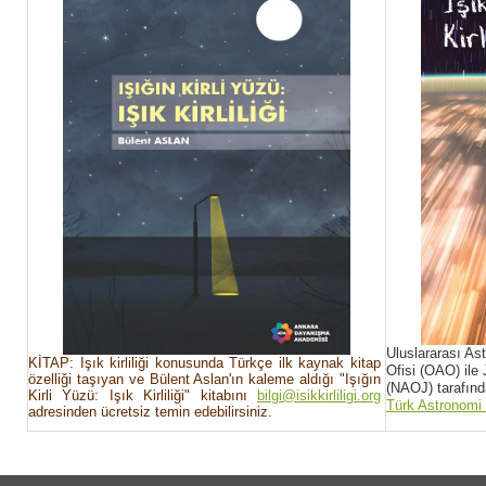
Uluslararası As
KİTAP: Işık kirliliği konusunda Türkçe ilk kaynak kitap
Ofisi (OAO) ile
özelliği taşıyan ve Bülent Aslan'ın kaleme aldığı "Işığın
(NAOJ) tarafında
Kirli Yüzü: Işık Kirliliği" kitabını
bilgi@isikkirliligi.org
Türk Astronomi
adresinden ücretsiz temin edebilirsiniz.