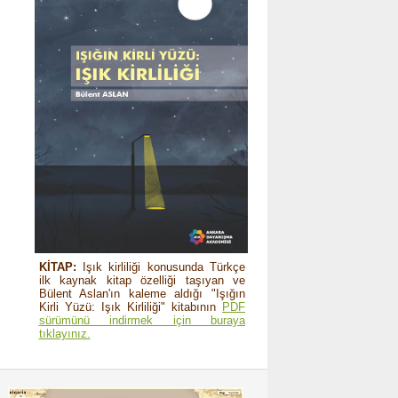
KİTAP:
Işık kirliliği konusunda Türkçe
ilk kaynak kitap özelliği taşıyan ve
Bülent Aslan'ın kaleme aldığı "Işığın
Kirli Yüzü: Işık Kirliliği" kitabının
PDF
sürümünü indirmek için buraya
tıklayınız.