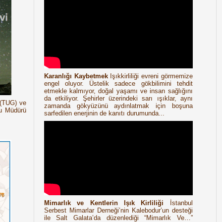
Karanlığı Kaybetmek
Işıkkirliliği evreni görmemize
engel oluyor. Üstelik sadece gökbilimini tehdit
etmekle kalmıyor, doğal yaşamı ve insan sağlığını
da etkiliyor. Şehirler üzerindeki sarı ışıklar, aynı
 (TUG) ve
zamanda gökyüzünü aydınlatmak için boşuna
cu Müdürü
sarfedilen enerjinin de kanıtı durumunda...
Mimarlık ve Kentlerin Işık Kirliliği
İstanbul
Serbest Mimarlar Derneği’nin Kalebodur’un desteği
ile Salt Galata’da düzenlediği “Mimarlık Ve…”