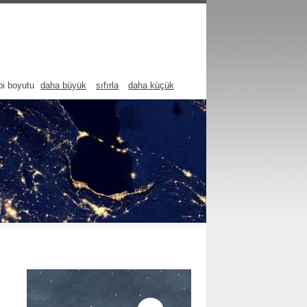
pi boyutu
daha büyük
sıfırla
daha küçük