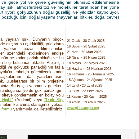
 ve gece yol ve çevre güvenliğinin olumsuz etkilenmesine
y ışık, atmosferdeki toz ve moleküller tarafından her yöne
rtırıyor; gökyüzünün doğal güzelliği ve yıldızlar kayboluyor.
ni bozduğu için, doğal yaşamı (hayvanlar, bitkiler, doğal çevre)
a yayılan ışık, Dünyanın birçok
21 Ocak - 30 Ocak 2025
oluşan bu ışıkkirliliği, yıldızların
19 Şubat - 28 Şubat 2025
l yapısını bozar. Biliminsanları
21 Mart - 30 Mart 2025
ler üzerindeki etkilerinden endişe
ünün ne kadar parlak olduğu ve bu
19 Nisan - 28 Nisan 2025
zla bilgi bulunmamaktadır. Proje için
18 Mayıs - 27 Mayıs 2025
diği ve gökyüzü parlaklığının fazla
16 Haziran - 25 Haziran 2025
nyolu’nu rahatça görebilecek kadar
16 Temmuz - 25 Temmuz 2025
başkalarının da yararlanmasını
15 Ağustos - 24 Ağustos 2025
ak, uluslararası bir bilim projesine
irsiniz. Bu iş için yapmanız gereken,
14 Eylül - 23 Eylül 2025
ulunduğunuz yerde gök parlaklığını
13 Ekim - 22 Ekim 2025
, siteye göndermenin en kolay yolu
11 Kasım - 20 Kasım 2025
 Night"
(Android) veya
"Dark Sky
10 Aralık - 19 Aralık 2025
maları kullanma olanağınız yoksa,
www.globeatnight.org
 formu
yardımıyla da iletebilirsiniz.