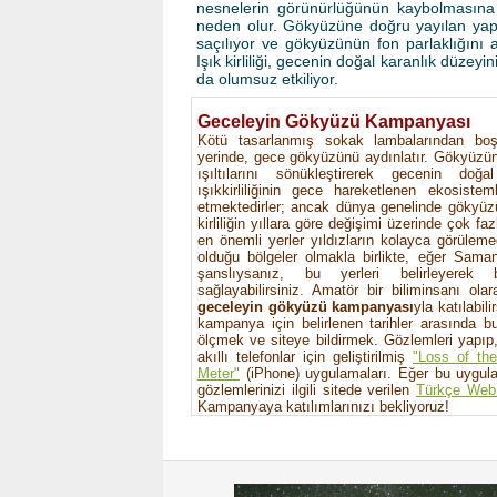
nesnelerin görünürlüğünün kaybolmasına
neden olur. Gökyüzüne doğru yayılan yapa
saçılıyor ve gökyüzünün fon parlaklığını a
Işık kirliliği, gecenin doğal karanlık düzeyi
da olumsuz etkiliyor.
Geceleyin Gökyüzü Kampanyası
Kötü tasarlanmış sokak lambalarından boş
yerinde, gece gökyüzünü aydınlatır. Gökyüzünde 
ışıltılarını sönükleştirerek gecenin doğa
ışıkkirliliğinin gece hareketlenen ekosistem
etmektedirler; ancak dünya genelinde gökyüz
kirliliğin yıllara göre değişimi üzerinde çok fa
en önemli yerler yıldızların kolayca görüleme
olduğu bölgeler olmakla birlikte, eğer Sama
şanslıysanız, bu yerleri belirleyerek 
sağlayabilirsiniz. Amatör bir biliminsanı olar
geceleyin gökyüzü kampanyası
yla katılabil
kampanya için belirlenen tarihler arasında b
ölçmek ve siteye bildirmek. Gözlemleri yapıp
akıllı telefonlar için geliştirilmiş
"Loss of the
Meter"
(iPhone) uygulamaları. Eğer bu uygula
gözlemlerinizi ilgili sitede verilen
Türkçe Web
Kampanyaya katılımlarınızı bekliyoruz!