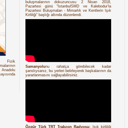
buluşmalarının dokuzuncusu 2 Nisan 2018,
Pazartesi günü “İstanbulSMD ve Kalebodur’la
Pazartesi Buluşmaları - Mimarlık ve Kentlerin Işık
Kirliliği” başlığı altında düzenlendi.
e Fizik
şmalarının
Samanyolu
nu rahatça görebilecek kadar
, Anadolu
şanslıysanız, bu yerleri belirleyerek başkalarının da
yısında
yararlanmasını sağlayabilirsiniz.
Özgür Türk TRT Trabzon Radyosu:
Işık kirliliği