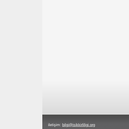
iletişim:
bilgi@isikkirliligi.org