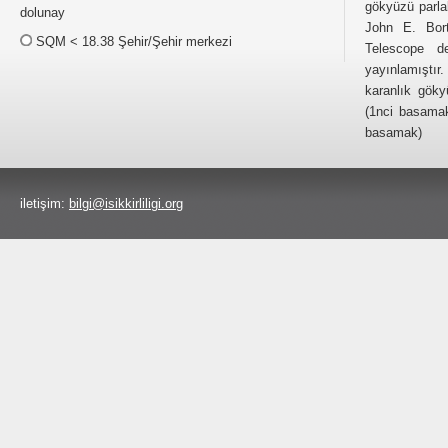
gökyüzü parla
dolunay
John E. Bort
SQM < 18.38 Şehir/Şehir merkezi
Telescope d
yayınlamışt
karanlık gök
(1nci basamak
basamak)
iletişim:
bilgi@isikkirliligi.org