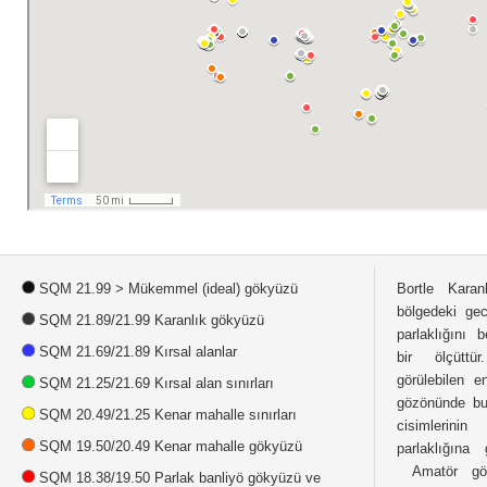
SQM 21.99 > Mükemmel (ideal) gökyüzü
Bortle Karan
bölgedeki gec
SQM 21.89/21.99 Karanlık gökyüzü
parlaklığını 
SQM 21.69/21.89 Kırsal alanlar
bir ölçüttü
görülebilen e
SQM 21.25/21.69 Kırsal alan sınırları
gözönünde bul
SQM 20.49/21.25 Kenar mahalle sınırları
cisimlerinin
SQM 19.50/20.49 Kenar mahalle gökyüzü
parlaklığına g
Amatör gökbi
SQM 18.38/19.50 Parlak banliyö gökyüzü ve